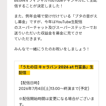
BEGINオフィシャルYouTubeチャンネルにて⽣配
信することが決定しました！
また、例年会場で受け付けている「ブタの⾳がえ
し募⾦」ですが、今年はYouTube⽣配信
のスーパーチャット及びスーパーステッカーでお
送りいただいた収益⾦を募⾦に充てさせ
ていただきます。
みんなで⼀緒にうたのお祝いをしましょう！
「うたの⽇ キャラバン 2026 at ⽵富島」⽣
配信
【配信⽇時】
2026年7⽉4⽇(⼟)13:00〜終演まで(予定)
※配信開始時間は変更になる場合がございま
す。