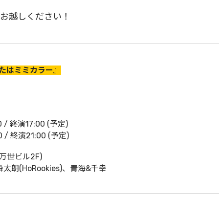
お越しください！
うたはミミカラー』
/ 終演17:00 (予定)
/ 終演21:00 (予定)
万世ビル2F)
朗(HoRookies)、青海&千幸