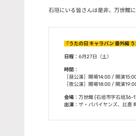
石垣にいる皆さんは是非、万世館に
『うたの日 キャラバン 番外編 
日程
：6月27日（土）
時間
：
［昼公演］開場14:00 / 開演15:00 
［夜公演］開場18:00 / 開演19:00 
会場
：万世館 (石垣市字石垣36-1
出演
：ザ・パパイヤンズ、比嘉 舜太