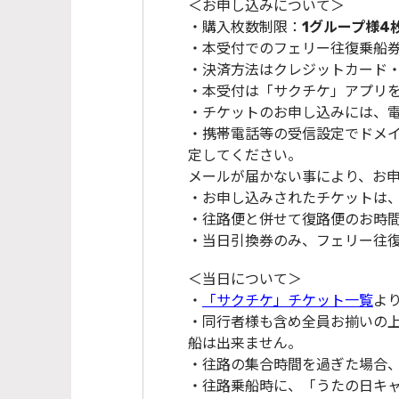
＜お申し込みについて＞
・購入枚数制限：
1グループ様4
・本受付でのフェリー往復乗船
・決済方法はクレジットカード
・本受付は「サクチケ」アプリ
・チケットのお申し込みには、電
・携帯電話等の受信設定でドメイン
定してください。
メールが届かない事により、お
・お申し込みされたチケットは
・往路便と併せて復路便のお時
・当日引換券のみ、フェリー往復
＜当日について＞
・
「サクチケ」チケット一覧
よ
・同行者様も含め全員お揃いの
船は出来ません。
・往路の集合時間を過ぎた場合
・往路乗船時に、「うたの日キャラ