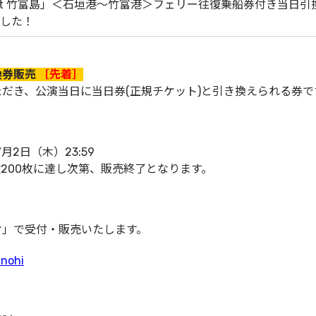
 at 竹富島」＜石垣港〜竹富港＞フェリー往復乗船券付き当日引
した！
換券販売
［先着］
だき、公演当日に当日券(正規チケット)と引き換えられる券で
7月2日（木）23:59
200枚に達し次第、販売終了となります。
ケ」で受付・販売いたします。
anohi