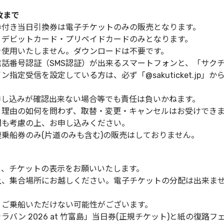
枚まで
券付き当日引換券は電子チケットのみの販売となります。
・デビットカード・プリペイドカードのみとなります。
を使用いたしません。ダウンロードは不要です。
話番号認証（SMS認証）が出来るスマートフォンと、「サク
指定受信を設定している方は、必ず「@sakuticket.jp
申し込みが確認出来ない場合等でも責任は負いかねます。
、理由の如何を問わず、取替・変更・キャンセルはお受けでき
間も考慮の上、お申し込みください。
乗船券のみ(片道のみも含む)の販売はしておりません。
り、チケットの表示をお願いいたします。
上、集合場所にお越しください。電子チケットの分配は出来ま
、ご乗船いただけない可能性がございます。
バン 2026 at 竹富島」当日券(正規チケット)と紙の復路