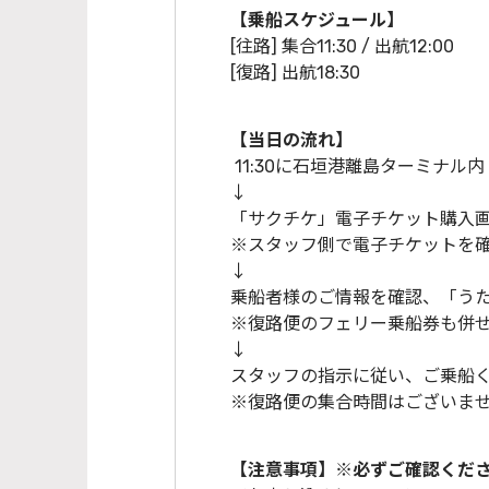
【乗船スケジュール】
[往路] 集合11:30 / 出航12:00
[復路] 出航18:30
【当日の流れ】
11:30に石垣港離島ターミナ
↓
「サクチケ」電子チケット購入
※スタッフ側で電子チケットを
↓
乗船者様のご情報を確認、「うたの
※復路便のフェリー乗船券も併
↓
スタッフの指示に従い、ご乗船
※復路便の集合時間はございま
【注意事項】※必ずご確認くだ