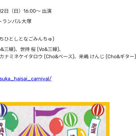
日（日）16:00～ 出演
トランパル大塚
えちひとしとなごみんちゅ)
o&三線)、世持 桜 (Vo&三線)、
カナミネケイタロウ (Cho&ベース)、来嶋 けんじ (Cho&ギター)
suka_haisai_carnival/