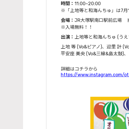
時間：
11:00~20:00
※「上地等と和海んちゅ」は7月12
会場：
JR大塚駅南口駅前広場 
※入場無料！！
出演：
上地等と和海んちゅ (う
上地 等 (Vo&ピアノ)、迎里 計 (V
平安座 美央 (Vo&三線&島太鼓)、
詳細はコチラから
https://www.instagram.com/ot