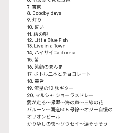
6, 防波堤で見た景色
7, 東京
8, Goodby days
9, 灯り
10, 誓い
11, 結の唄
12, Little Blue Fish
13, Live in a Town
14, ハイサイCalifornia
15, 苗
16, 笑顔のまんま
17, ボトル二本とチョコレート
18, 黄昏
19, 流星の12 弦ギター
20, マルシャ ショーラメドレー
愛が走る〜帰郷〜海の声〜三線の花
バルーン〜国道508 号線〜オジー自慢の
オリオンビール
かりゆしの夜〜ソウセイ〜涙そうそう